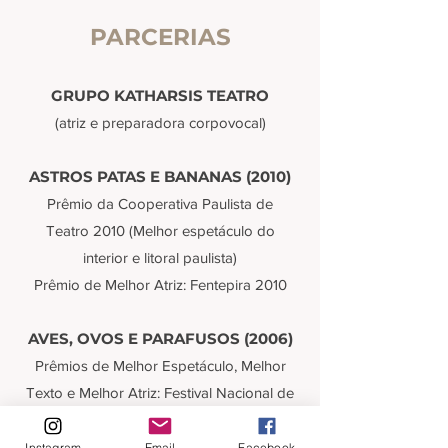
PARCERIAS
GRUPO KATHARSIS TEATRO
(atriz e preparadora corpovocal)
ASTROS PATAS E BANANAS (2010)
Prêmio da Cooperativa Paulista de
Teatro 2010 (Melhor espetáculo do
interior e litoral paulista)
Prêmio de Melhor Atriz: Fentepira 2010
AVES, OVOS E PARAFUSOS (2006)
Prêmios de Melhor Espetáculo, Melhor
Texto e Melhor Atriz: Festival Nacional de
Teatro de Blumenau (2007); Festival
Nacional de Teatro de Rio das Ostras
Instagram
Email
Facebook