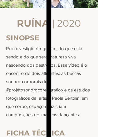
RUÍNA
| 2020
SINOPSE
Ruína: vestígio do que foi, do que está
sendo e do que será; natureza viva
nascendo dos destroços. Esse vídeo é o
encontro de dois afluentes: as buscas
sonoro-corporais do
#projetosonorocoreográfico
e os estudos
fotográficos da artista Paola Bertolini em
que corpo, espaço e luz criam
composições de imagens dançantes.
FICHA TÉCNICA