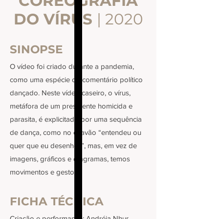
COREOGRAFIA
DO VÍRUS
| 2020
SINOPSE
O vídeo foi criado durante a pandemia,
como uma espécie de comentário político
dançado. Neste vídeo caseiro, o vírus,
metáfora de um presidente homicida e
parasita, é explicitado por uma sequência
de dança, como no chavão “entendeu ou
quer que eu desenhe?”, mas, em vez de
imagens, gráficos e diagramas, temos
movimentos e gestos.
FICHA TÉCNICA
Criação e performance: Andréia Nhur